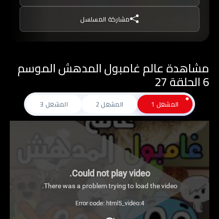
غامبول, ينصح بعدم مشاهدتة من قبل الأطفال تحت
مشاركة المسلسل
سن 10 من دون توجيه من أحد الوالدين.
مشاهدة عالم غامبول المدهش الموسم
6 الحلقة 27
المشغل 1
المشغل 2
المشغل 3
Could not play video.
There was a problem trying to load the video.
Error code: html5_video:4