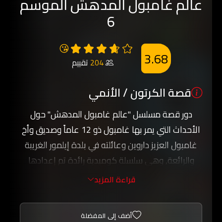
عالم غامبول المدهش الموسم
6
😘
3.68
204
تقييم
قصة الكرتون / الأنمي
دور قصة مسلسل "عالم غامبول المدهش" حول
الأحداث التي يمر بها غامبول ذو 12 عاماً وصديق وأخ
غامبول العزيز داروين وعائلته في بلدة إيلمور الغريبة
والرائعة, وهي سلسلة كوميدية رائدة تم إعدادها
ضمن بيئة بلدة صغيرة وتشمل شخصيات متنوعة منها
قراءة المزيد
الموزة جو والديناصورة ريكس و فتاة التشجيع بيني.
استعد لتشعر بالذهول لدى مشاهدتك عالم غامبول
أضف إلى المفضلة
المدهش ومشاهدة المغامرات والاخطار التي تواجه