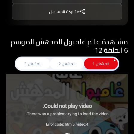
غامبول, ينصح بعدم مشاهدتة من قبل الأطفال تحت
مشاركة المسلسل
سن 10 من دون توجيه من أحد الوالدين.
مشاهدة عالم غامبول المدهش الموسم
6 الحلقة 12
المشغل 1
المشغل 2
المشغل 3
Could not play video.
There was a problem trying to load the video.
Error code: html5_video:4