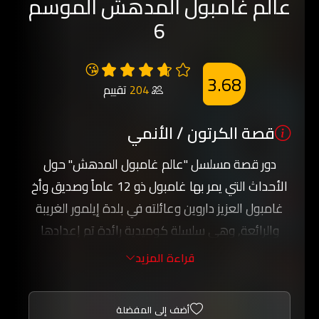
عالم غامبول المدهش الموسم
6
😘
3.68
204
تقييم
قصة الكرتون / الأنمي
دور قصة مسلسل "عالم غامبول المدهش" حول
الأحداث التي يمر بها غامبول ذو 12 عاماً وصديق وأخ
غامبول العزيز داروين وعائلته في بلدة إيلمور الغريبة
والرائعة, وهي سلسلة كوميدية رائدة تم إعدادها
ضمن بيئة بلدة صغيرة وتشمل شخصيات متنوعة منها
قراءة المزيد
الموزة جو والديناصورة ريكس و فتاة التشجيع بيني.
استعد لتشعر بالذهول لدى مشاهدتك عالم غامبول
أضف إلى المفضلة
المدهش ومشاهدة المغامرات والاخطار التي تواجه