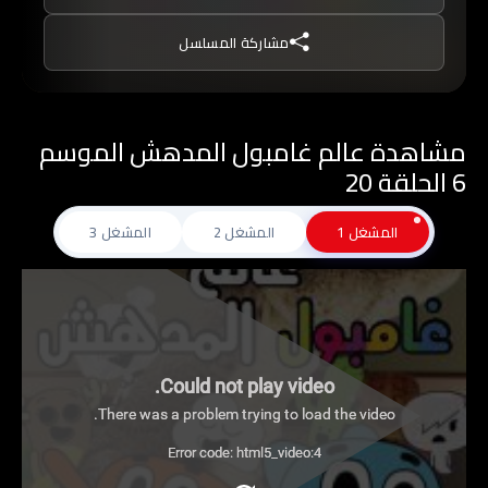
غامبول, ينصح بعدم مشاهدتة من قبل الأطفال تحت
مشاركة المسلسل
سن 10 من دون توجيه من أحد الوالدين.
مشاهدة عالم غامبول المدهش الموسم
6 الحلقة 20
المشغل 1
المشغل 2
المشغل 3
Could not play video.
There was a problem trying to load the video.
Error code: html5_video:4