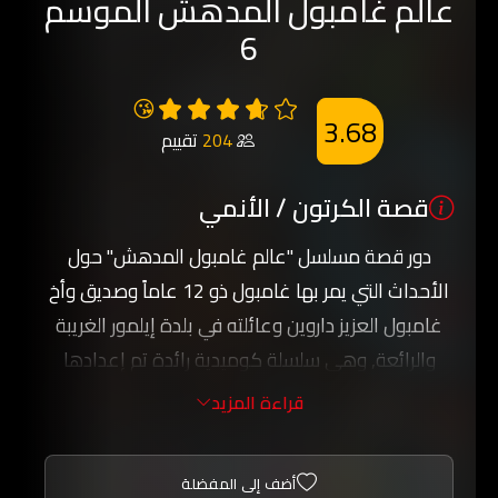
عالم غامبول المدهش الموسم
6
😘
3.68
204
تقييم
قصة الكرتون / الأنمي
دور قصة مسلسل "عالم غامبول المدهش" حول
الأحداث التي يمر بها غامبول ذو 12 عاماً وصديق وأخ
غامبول العزيز داروين وعائلته في بلدة إيلمور الغريبة
والرائعة, وهي سلسلة كوميدية رائدة تم إعدادها
ضمن بيئة بلدة صغيرة وتشمل شخصيات متنوعة منها
قراءة المزيد
الموزة جو والديناصورة ريكس و فتاة التشجيع بيني.
استعد لتشعر بالذهول لدى مشاهدتك عالم غامبول
أضف إلى المفضلة
المدهش ومشاهدة المغامرات والاخطار التي تواجه