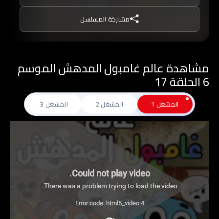
غامبول, ينصح بعدم مشاهدتة من قبل الأطفال تحت
مشاركة المسلسل
سن 10 من دون توجيه من أحد الوالدين.
مشاهدة عالم غامبول المدهش الموسم
6 الحلقة 17
المشغل 1
المشغل 2
المشغل 3
Could not play video.
There was a problem trying to load the video.
Error code: html5_video:4