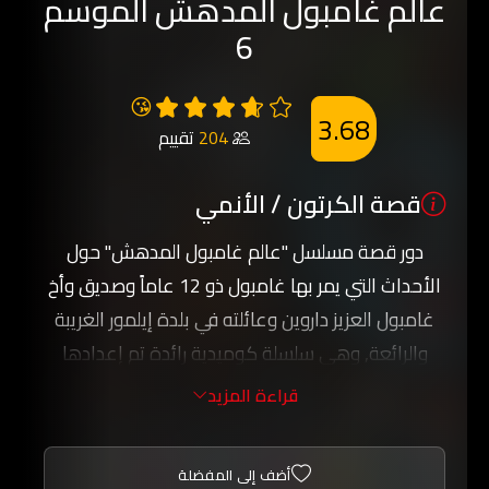
عالم غامبول المدهش الموسم
6
😘
3.68
204
تقييم
قصة الكرتون / الأنمي
دور قصة مسلسل "عالم غامبول المدهش" حول
الأحداث التي يمر بها غامبول ذو 12 عاماً وصديق وأخ
غامبول العزيز داروين وعائلته في بلدة إيلمور الغريبة
والرائعة, وهي سلسلة كوميدية رائدة تم إعدادها
ضمن بيئة بلدة صغيرة وتشمل شخصيات متنوعة منها
قراءة المزيد
الموزة جو والديناصورة ريكس و فتاة التشجيع بيني.
استعد لتشعر بالذهول لدى مشاهدتك عالم غامبول
أضف إلى المفضلة
المدهش ومشاهدة المغامرات والاخطار التي تواجه