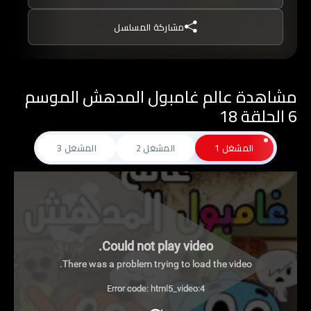
غامبول, ينصح بعدم مشاهدتة من قبل الأطفال تحت
مشاركة المسلسل
سن 10 من دون توجيه من أحد الوالدين.
مشاهدة عالم غامبول المدهش الموسم
6 الحلقة 18
المشغل 1
المشغل 2
المشغل 3
Could not play video.
There was a problem trying to load the video.
Error code: html5_video:4