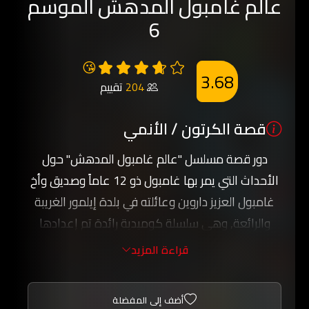
عالم غامبول المدهش الموسم
6
😘
3.68
204
تقييم
قصة الكرتون / الأنمي
دور قصة مسلسل "عالم غامبول المدهش" حول
الأحداث التي يمر بها غامبول ذو 12 عاماً وصديق وأخ
غامبول العزيز داروين وعائلته في بلدة إيلمور الغريبة
والرائعة, وهي سلسلة كوميدية رائدة تم إعدادها
ضمن بيئة بلدة صغيرة وتشمل شخصيات متنوعة منها
قراءة المزيد
الموزة جو والديناصورة ريكس و فتاة التشجيع بيني.
استعد لتشعر بالذهول لدى مشاهدتك عالم غامبول
أضف إلى المفضلة
المدهش ومشاهدة المغامرات والاخطار التي تواجه