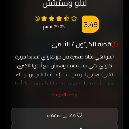
ليلو وستيتش
😘
3.49
79
تقييم
قصة الكرتون / الأنمي
(ليلو) هي فتاة صغيرة من جزر هاواي تحديدا جزيرة
كاواي. هي فتاة يتيمة وتعيش مع أختها الكبرى
(ناني). تعاني ليلو من عدم إعجاب الناس بها وذلك
بسبب شخصيتها الصعبة غير القابلة للفهم. حيث أنها
بدأت تعاني من الوحدة من بعد وفاة والديها في
قراءة المزيد
حادث سيارة. وذات ليلة ترى ليلو نجماً ساقطاً من
السماء. فتقوم بتمني أمنية. وهي أن يكتب لها القدر
أضف إلى المفضلة
صديق حقيقي، صديق وفي، صديق لا يتركها ويرحل
بعيداً. وفي اليوم التالي تتحقق أمنيتها. حيث تأخذها