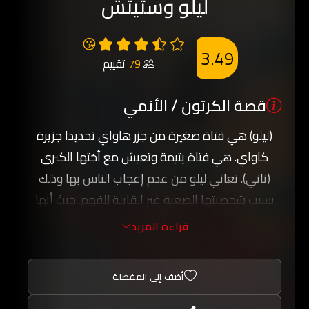
ليلو وستيتش
😘
3.49
79
تقييم
قصة الكرتون / الأنمي
(ليلو) هي فتاة صغيرة من جزر هاواي تحديدا جزيرة
كاواي. هي فتاة يتيمة وتعيش مع أختها الكبرى
(ناني). تعاني ليلو من عدم إعجاب الناس بها وذلك
بسبب شخصيتها الصعبة غير القابلة للفهم. حيث أنها
بدأت تعاني من الوحدة من بعد وفاة والديها في
قراءة المزيد
حادث سيارة. وذات ليلة ترى ليلو نجماً ساقطاً من
السماء. فتقوم بتمني أمنية. وهي أن يكتب لها القدر
أضف إلى المفضلة
صديق حقيقي، صديق وفي، صديق لا يتركها ويرحل
بعيداً. وفي اليوم التالي تتحقق أمنيتها. حيث تأخذها