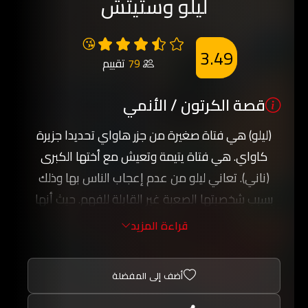
ليلو وستيتش
😘
3.49
79
تقييم
قصة الكرتون / الأنمي
(ليلو) هي فتاة صغيرة من جزر هاواي تحديدا جزيرة
كاواي. هي فتاة يتيمة وتعيش مع أختها الكبرى
(ناني). تعاني ليلو من عدم إعجاب الناس بها وذلك
بسبب شخصيتها الصعبة غير القابلة للفهم. حيث أنها
بدأت تعاني من الوحدة من بعد وفاة والديها في
قراءة المزيد
حادث سيارة. وذات ليلة ترى ليلو نجماً ساقطاً من
السماء. فتقوم بتمني أمنية. وهي أن يكتب لها القدر
أضف إلى المفضلة
صديق حقيقي، صديق وفي، صديق لا يتركها ويرحل
بعيداً. وفي اليوم التالي تتحقق أمنيتها. حيث تأخذها