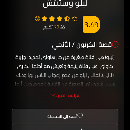
ليلو وستيتش
😘
3.49
79
تقييم
قصة الكرتون / الأنمي
(ليلو) هي فتاة صغيرة من جزر هاواي تحديدا جزيرة
كاواي. هي فتاة يتيمة وتعيش مع أختها الكبرى
(ناني). تعاني ليلو من عدم إعجاب الناس بها وذلك
بسبب شخصيتها الصعبة غير القابلة للفهم. حيث أنها
بدأت تعاني من الوحدة من بعد وفاة والديها في
قراءة المزيد
حادث سيارة. وذات ليلة ترى ليلو نجماً ساقطاً من
السماء. فتقوم بتمني أمنية. وهي أن يكتب لها القدر
أضف إلى المفضلة
صديق حقيقي، صديق وفي، صديق لا يتركها ويرحل
بعيداً. وفي اليوم التالي تتحقق أمنيتها. حيث تأخذها