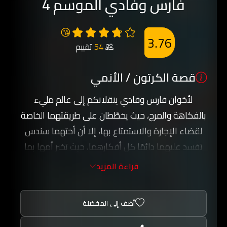
فارس وفادي الموسم 4
😘
3.76
54
تقييم
قصة الكرتون / الأنمي
لأخوان فارس وفادي ينقلانكم إلى عالم مليء
بالفكاهة والمرح، حيث يخطّطان على طريقتهما الخاصة
لقضاء الإجازة والاستمتاع بها، إلا أن أختهما سندس
تفسد عليهما دائمًا كل أفكارهما، حيث تخبر أمها بما
يخططان للقيام به، فتتسبب لهما بذلك في مشكلات
قراءة المزيد
عديدة، الأمر الذي يدفعهما إلى توريطها هي الأخرى
في مواقف محرجة ومضحكة.
أضف إلى المفضلة