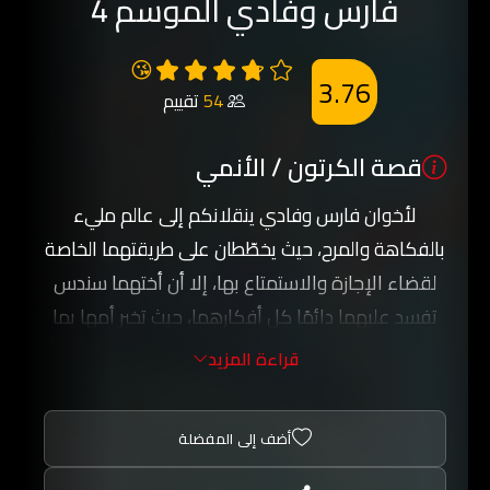
فارس وفادي الموسم 4
😘
3.76
54
تقييم
قصة الكرتون / الأنمي
لأخوان فارس وفادي ينقلانكم إلى عالم مليء
بالفكاهة والمرح، حيث يخطّطان على طريقتهما الخاصة
لقضاء الإجازة والاستمتاع بها، إلا أن أختهما سندس
تفسد عليهما دائمًا كل أفكارهما، حيث تخبر أمها بما
يخططان للقيام به، فتتسبب لهما بذلك في مشكلات
قراءة المزيد
عديدة، الأمر الذي يدفعهما إلى توريطها هي الأخرى
في مواقف محرجة ومضحكة.
أضف إلى المفضلة