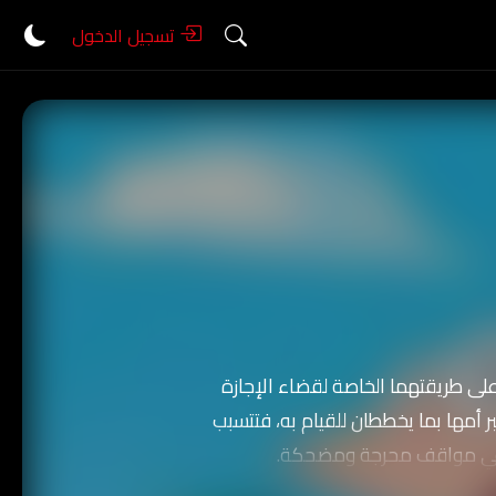
تسجيل الدخول
لى طريقتهما الخاصة لقضاء الإجازة
ر أمها بما يخططان للقيام به، فتتسبب
ى في مواقف محرجة ومضحكة.