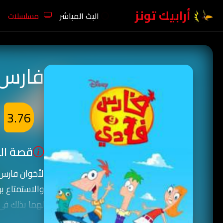
أرابيك تونز
البث المباشر
مسلسلات
فارس 
3.76
قصة الك
لأخوان فارس 
والاستمتاع به
لهما بذلك ف