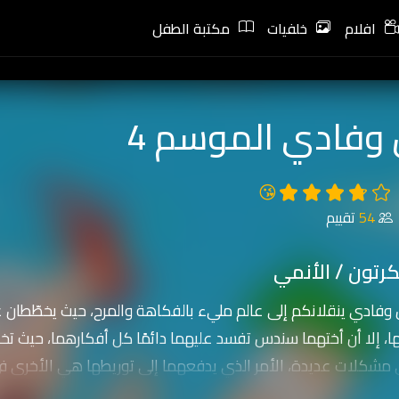
افلام
خلفيات
مكتبة الطفل
وفادي الموسم 4
😘
54
تقييم
رتون / الأنمي
وفادي ينقلانكم إلى عالم مليء بالفكاهة والمرح، حيث يخطّطان ع
ا، إلا أن أختهما سندس تفسد عليهما دائمًا كل أفكارهما، حيث تخب
ي مشكلات عديدة، الأمر الذي يدفعهما إلى توريطها هي الأخر