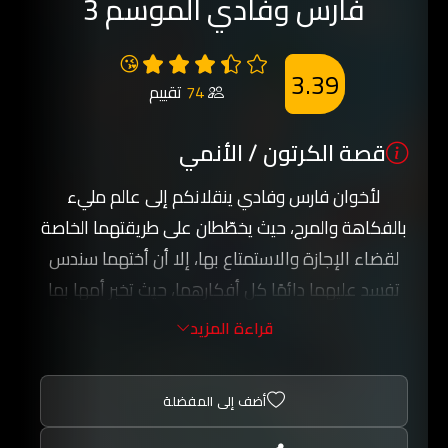
فارس وفادي الموسم 3
😘
3.39
74
تقييم
قصة الكرتون / الأنمي
لأخوان فارس وفادي ينقلانكم إلى عالم مليء
بالفكاهة والمرح، حيث يخطّطان على طريقتهما الخاصة
لقضاء الإجازة والاستمتاع بها، إلا أن أختهما سندس
تفسد عليهما دائمًا كل أفكارهما، حيث تخبر أمها بما
يخططان للقيام به، فتتسبب لهما بذلك في مشكلات
قراءة المزيد
عديدة، الأمر الذي يدفعهما إلى توريطها هي الأخرى
في مواقف محرجة ومضحكة.
أضف إلى المفضلة