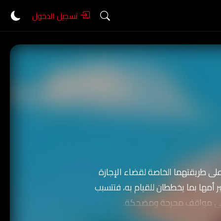
تسجيل الدخول
لى طريقتهما الخاصة لقضاء الإجازة
ر أمها بما يخططان للقيام به، فتتسبب
ى في مواقف محرجة ومضحكة.