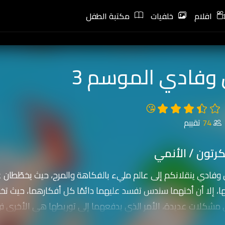
افلام
خلفيات
مكتبة الطفل
وفادي الموسم 3
😘
74
تقييم
رتون / الأنمي
وفادي ينقلانكم إلى عالم مليء بالفكاهة والمرح، حيث يخطّطان ع
ا، إلا أن أختهما سندس تفسد عليهما دائمًا كل أفكارهما، حيث تخب
ي مشكلات عديدة، الأمر الذي يدفعهما إلى توريطها هي الأخر