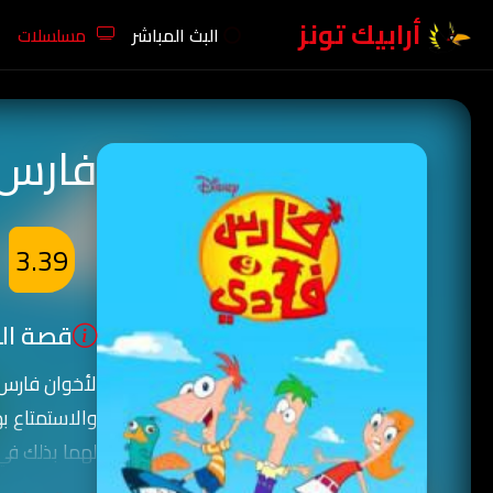
أرابيك تونز
البث المباشر
مسلسلات
فارس 
3.39
قصة الك
لأخوان فارس 
والاستمتاع به
لهما بذلك ف