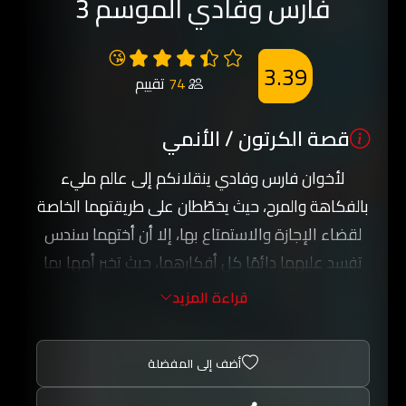
فارس وفادي الموسم 3
😘
3.39
74
تقييم
قصة الكرتون / الأنمي
لأخوان فارس وفادي ينقلانكم إلى عالم مليء
بالفكاهة والمرح، حيث يخطّطان على طريقتهما الخاصة
لقضاء الإجازة والاستمتاع بها، إلا أن أختهما سندس
تفسد عليهما دائمًا كل أفكارهما، حيث تخبر أمها بما
يخططان للقيام به، فتتسبب لهما بذلك في مشكلات
قراءة المزيد
عديدة، الأمر الذي يدفعهما إلى توريطها هي الأخرى
في مواقف محرجة ومضحكة.
أضف إلى المفضلة