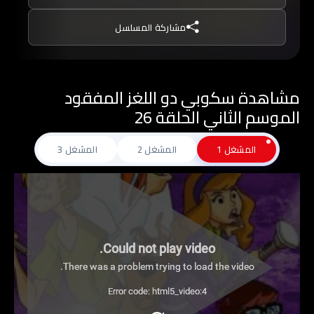
ينجحون دائمًا في كشف الحقيقة خلف كل لغز.
مشاركة المسلسل
مشاهدة سكوبي دو اللغز المفقود
الموسم الثاني الحلقة 26
المشغل 1
المشغل 2
المشغل 3
Could not play video.
There was a problem trying to load the video.
Error code: html5_video:4