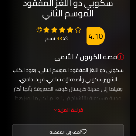
سكوبي دو اللغز المفقود
الموسم الثاني
😍
4.10
93
تقييم
قصة الكرتون / الأنمي
سكوبي دو اللغز المفقود الموسم الثاني، يعود الكلب
الشهير سكوبي وأصدقاؤه شاغي، فريد، دافني،
وفيلما إلى مدينة كريستال كوف، المعروفة بأنها أكثر
مدينة مسكونة بالأشباح في العالم. لكن ما يميز هذا
الموسم هو خيوط قصة غامضة أكبر تتكشف مع
قراءة المزيد
تقدم الحلقات، حيث تواجه العصابة ألغازًا مرعبة،
مخلوقات غامضة، وأسرار قديمة مرتبطة بتاريخ
أضف إلى المفضلة
المدينة. مع حس الفكاهة المعتاد وروح الفريق،