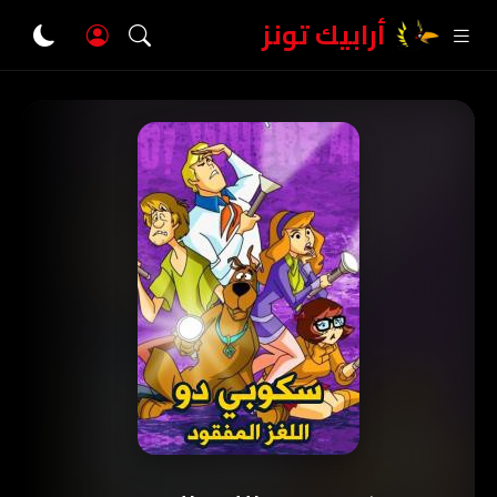
أرابيك تونز