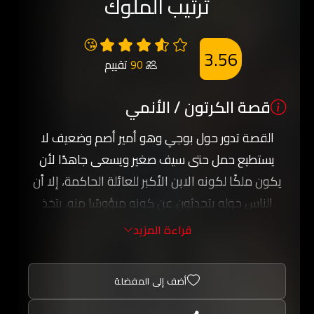
ترتيب الملوك
😘
3.56
90
تقييم
قصة الكرتون / الأنمي
القصة تدور حول بوجي وهو أمير أصم وضعيف لا
يستطيع حمل حتى سيف صغير ويسعى جاهدًا لأن
يكون ملكًا لكونه الابن الأكبر للعائلة الحاكمة، إلا أن
الناس حوله يتحدثون عن كونه ميؤوسًا منه. يتخذ
يوجي صديقًا له و هو كاغي (الظل) و هو حرفيًا ظل
قراءة المزيد
على الأرض ويستطيع فهم بوجي، لتبدأ حياة يوجي
بالتغير تدريجيًا.
أضف إلى المفضلة