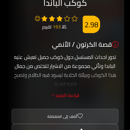
كوكب الباندا
😊
2.98
193
تقييم
قصة الكرتون / الأنمي
تدور احداث المسلسل حول كوكب جميل تعيش عليه
الباندا وتأتي مجموعة من الاشرار للتخلص من جمال
هذا الكوكب وبيئتة الخلابة ليسود فيه الظلام وتصبح
ارضة قاحلة.
يتم اختيار الباندا البطل للتصدي لعصابة الاشرار وهزيمة
قراءة المزيد
جميع اعوانهم ومنعهم من تدمير هذا الكوكب
والاستيلاء على خيراتة التي هي ملك لسكانة.
أضف إلى المفضلة