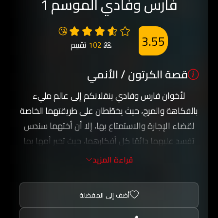
فارس وفادي الموسم 1
😘
3.55
102
تقييم
قصة الكرتون / الأنمي
لأخوان فارس وفادي ينقلانكم إلى عالم مليء
بالفكاهة والمرح، حيث يخطّطان على طريقتهما الخاصة
لقضاء الإجازة والاستمتاع بها، إلا أن أختهما سندس
تفسد عليهما دائمًا كل أفكارهما، حيث تخبر أمها بما
يخططان للقيام به، فتتسبب لهما بذلك في مشكلات
قراءة المزيد
عديدة، الأمر الذي يدفعهما إلى توريطها هي الأخرى
في مواقف محرجة ومضحكة.
أضف إلى المفضلة