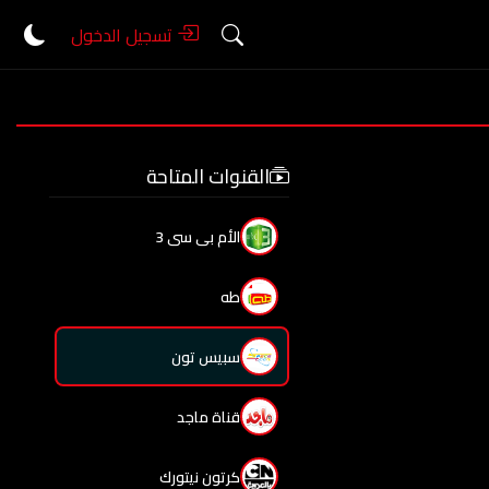
تسجيل الدخول
القنوات المتاحة
الأم بى سى 3
طه
سبيس تون
قناة ماجد
كرتون نيتورك