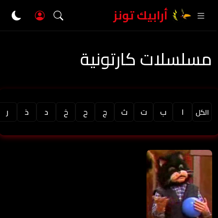
أرابيك تونز
مسلسلات كارتونية
ا
ب
ت
ث
ج
ح
خ
د
ذ
ر
الكل