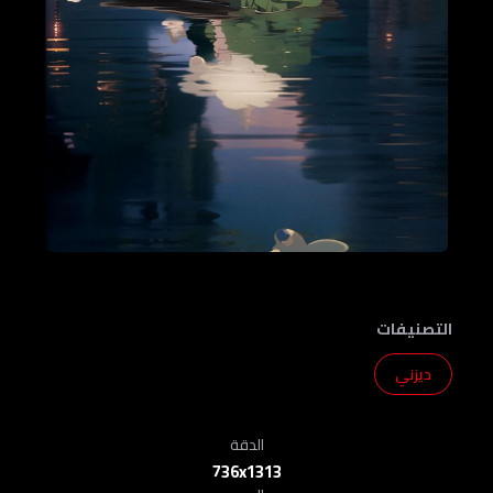
التصنيفات
ديزني
الدقة
736x1313