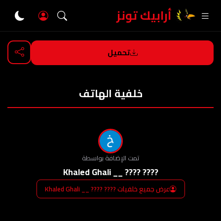
أرابيك تونز
تحميل
العودة
خلفية الهاتف
تمت الإضافة بواسطة
???? ???? __ Khaled Ghali
عرض جميع خلفيات ???? ???? __ Khaled Ghali