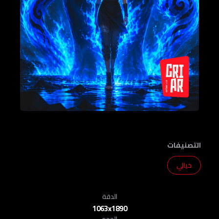
التصنيفات
خيالي
الدقة
1063x1890
الحجم