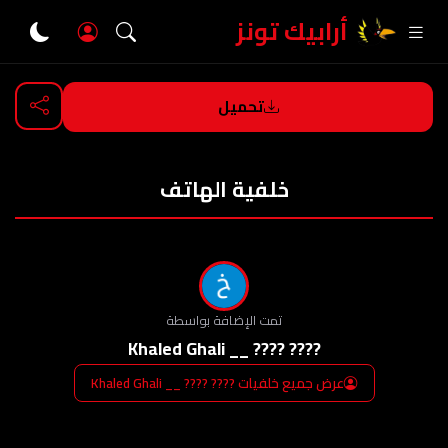
أرابيك تونز
تحميل
العودة
خلفية الهاتف
تمت الإضافة بواسطة
???? ???? __ Khaled Ghali
عرض جميع خلفيات ???? ???? __ Khaled Ghali