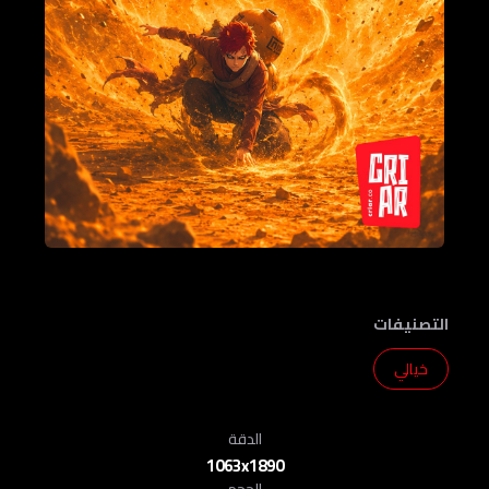
التصنيفات
خيالي
الدقة
1063x1890
الحجم