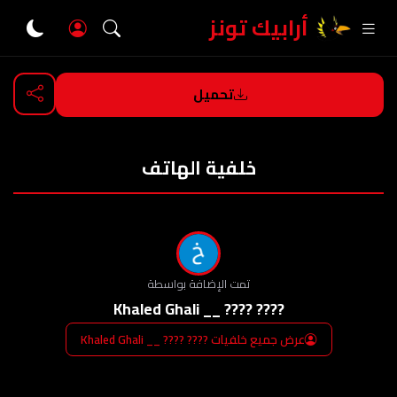
أرابيك تونز
تحميل
العودة
خلفية الهاتف
تمت الإضافة بواسطة
???? ???? __ Khaled Ghali
عرض جميع خلفيات ???? ???? __ Khaled Ghali