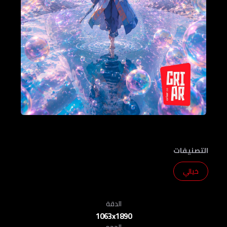
التصنيفات
خيالي
الدقة
1063x1890
الحجم