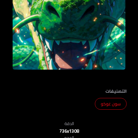
التصنيفات
سون غوكو
الدقة
736x1308
الحجم