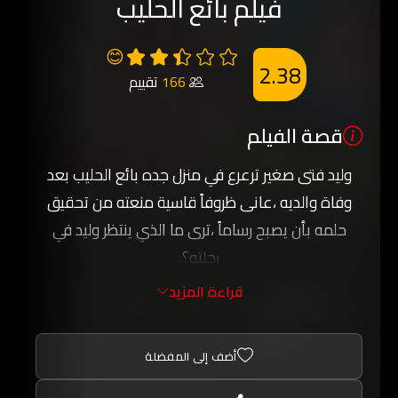
فيلم بائع الحليب
😊
2.38
166
تقييم
قصة الفيلم
وليد فتى صغير ترعرع في منزل جده بائع الحليب بعد
وفاة والديه ،عانى ظروفاً قاسية منعته من تحقيق
حلمه بأن يصبح رساماً ،ترى ما الذي ينتظر وليد في
رحلته؟.
قراءة المزيد
أضف إلى المفضلة