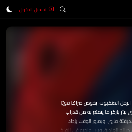
تسجيل الدخول
رجل العنكبوت، يخوض صراعًا قويًا
يتر باركر ما يتمتع به من قدراتٍ
يقتة ماري، وبمرور الوقت يزداد
حياته العادية، وبين واجبه في إنقاذ