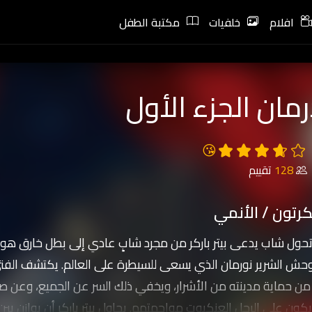
افلام
خلفيات
مكتبة الطفل
مان الجزء الأول
😘
128
تقييم
رتون / الأنمي
ل شاب يدعى بيتر باركر من مجرد شابٍ عادي إلى بطل خارق هو ال
وحش الشرير نورمان الذي يسعى للسيطرة على العالم. يكتشف الفتى ب
 من حماية مدينته من الأشرار، ويخفي ذلك السر عن الجميع، وعن صد
 يكون على الرجل العنكبوت مواجهتهم. يحاول بيتر باركر أن يوازن بين 