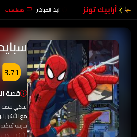
أرابيك تونز
البث المباشر
مسلسلات
سبايدر
3.71
قصة الك
تحكي قصة تحو
مع الأشرار ال
خارقة تُمكّنه
الأشرار الذين