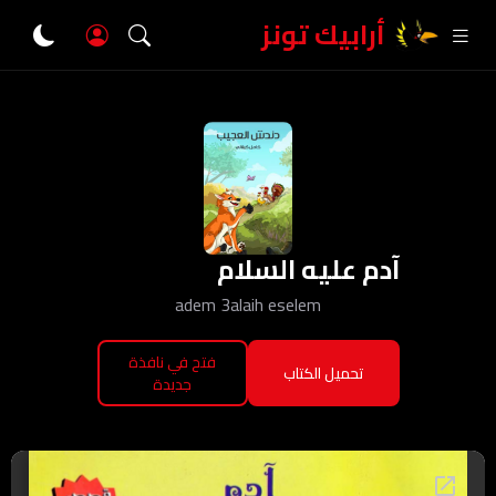
أرابيك تونز
آدم عليه السلام
adem 3alaih eselem
فتح في نافذة
تحميل الكتاب
جديدة